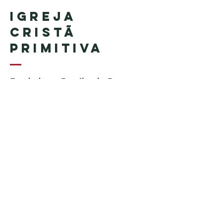
Igreja
Cristã
Primitiva
Fundada no Brasil pelo Pastor
Geraldo Tudisco
Fundada nos Estados Unidos
pelo Pastor Everson Penha​ (in
memoriam)
Telefone:
+1 (508) 598-8880
Email:
igrejacristaprimitiva777@gmail.c