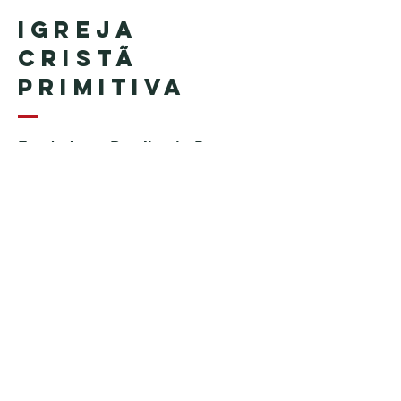
Igreja
Cristã
Primitiva
Fundada no Brasil pelo Pastor
Geraldo Tudisco
Fundada nos Estados Unidos
pelo Pastor Everson Penha​ (in
memoriam)
Telefone:
+1 (508) 598-8880
Email:
igrejacristaprimitiva777@gmail.c