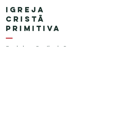
Igreja
Cristã
Primitiva
Fundada no Brasil pelo Pastor
Geraldo Tudisco
Fundada nos Estados Unidos
pelo Pastor Everson Penha​ (in
memoriam)
Telefone:
+1 (508) 598-8880
Email:
igrejacristaprimitiva777@gmail.c