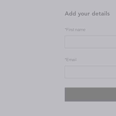
Add your details
*
First name
*
Email