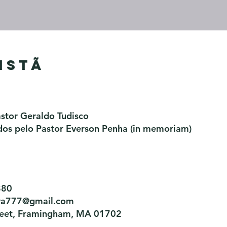
istã
astor Geraldo Tudisco
os pelo Pastor Everson Penha​ (in memoriam)
880
tiva777@gmail.com
treet, Framingham, MA 01702