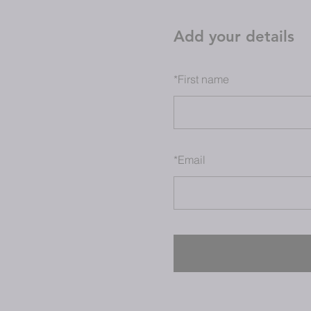
Add your details
*
First name
*
Email