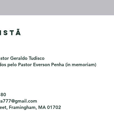
istã
astor Geraldo Tudisco
os pelo Pastor Everson Penha​ (in memoriam)
880
tiva777@gmail.com
treet, Framingham, MA 01702