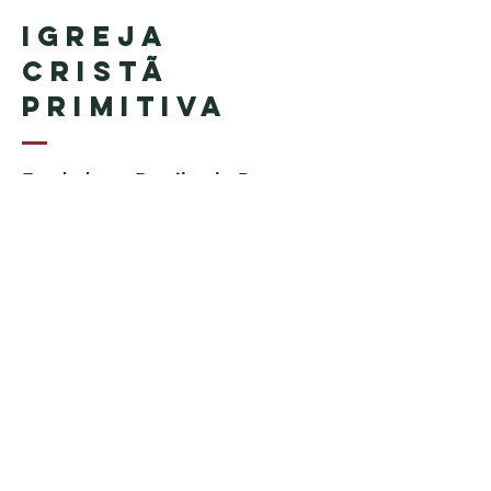
Igreja
Cristã
Primitiva
Fundada no Brasil pelo Pastor
Geraldo Tudisco
Fundada nos Estados Unidos
pelo Pastor Everson Penha​ (in
memoriam)
Telefone:
+1 (508) 598-8880
Email:
igrejacristaprimitiva777@gmail.c