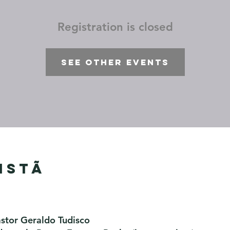
Registration is closed
See other events
istã
astor Geraldo Tudisco