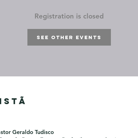
Registration is closed
See other events
istã
astor Geraldo Tudisco