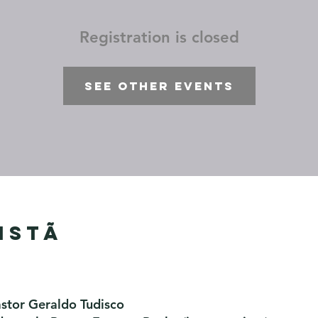
Registration is closed
See other events
istã
astor Geraldo Tudisco