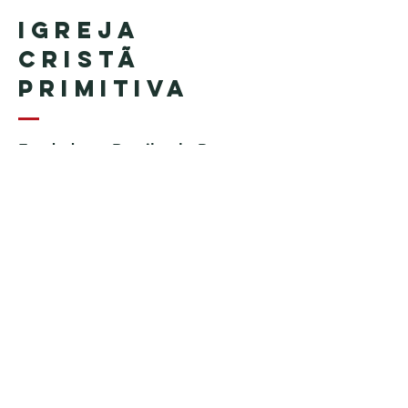
Igreja
Cristã
Primitiva
Fundada no Brasil pelo Pastor
Geraldo Tudisco
Fundada nos Estados Unidos
pelo Pastor Everson Penha​ (in
memoriam)
Telefone:
+1 (508) 598-8880
Email:
igrejacristaprimitiva777@gmail.c