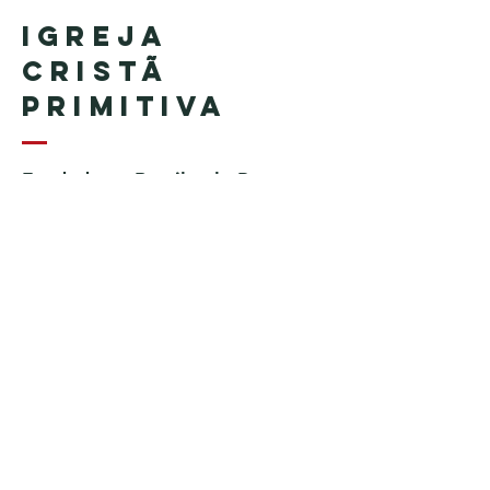
Igreja
Cristã
Primitiva
Fundada no Brasil pelo Pastor
Geraldo Tudisco
Fundada nos Estados Unidos
pelo Pastor Everson Penha​ (in
memoriam)
Telefone:
+1 (508) 598-8880
Email:
igrejacristaprimitiva777@gmail.c