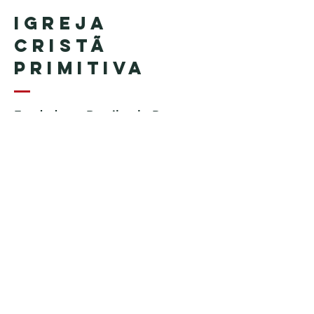
Igreja
Cristã
Primitiva
Fundada no Brasil pelo Pastor
Geraldo Tudisco
Fundada nos Estados Unidos
pelo Pastor Everson Penha​ (in
memoriam)
Telefone:
+1 (508) 598-8880
Email:
igrejacristaprimitiva777@gmail.c