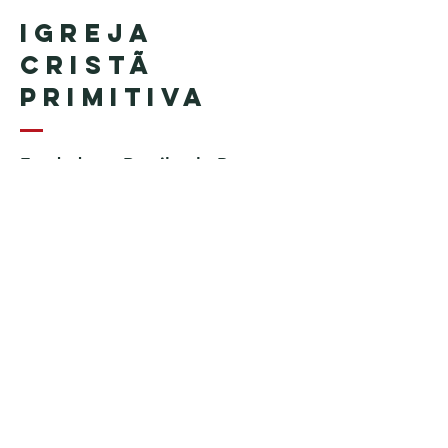
Igreja
Cristã
Primitiva
Fundada no Brasil pelo Pastor
Geraldo Tudisco
Fundada nos Estados Unidos
pelo Pastor Everson Penha​ (in
memoriam)
Telefone:
+1 (508) 598-8880
Email:
igrejacristaprimitiva777@gmail.c