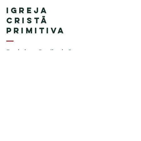
Igreja
Cristã
Primitiva
Fundada no Brasil pelo Pastor
Geraldo Tudisco
Fundada nos Estados Unidos
pelo Pastor Everson Penha​ (in
memoriam)
Telefone:
+1 (508) 598-8880
Email:
igrejacristaprimitiva777@gmail.c