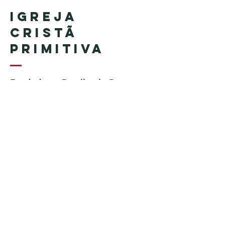
Igreja
Cristã
Primitiva
Fundada no Brasil pelo Pastor
Geraldo Tudisco
Fundada nos Estados Unidos
pelo Pastor Everson Penha​ (in
memoriam)
Telefone:
+1 (508) 598-8880
Email:
igrejacristaprimitiva777@gmail.c