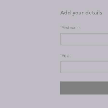
Add your details
*
First name
*
Email