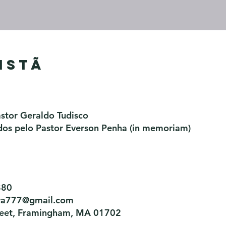
istã
astor Geraldo Tudisco
os pelo Pastor Everson Penha​ (in memoriam)
880
tiva777@gmail.com
treet, Framingham, MA 01702