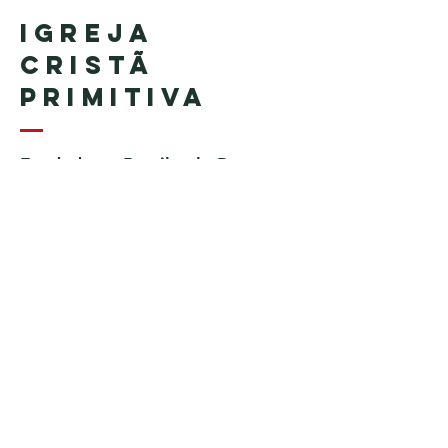
Igreja
Cristã
Primitiva
Fundada no Brasil pelo Pastor
Geraldo Tudisco
Fundada nos Estados Unidos
pelo Pastor Everson Penha​ (in
memoriam)
Telefone:
+1 (508) 598-8880
Email:
igrejacristaprimitiva777@gmail.c