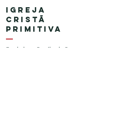
Igreja
Cristã
Primitiva
Fundada no Brasil pelo Pastor
Geraldo Tudisco
Fundada nos Estados Unidos
pelo Pastor Everson Penha​ (in
memoriam)
Telefone:
+1 (508) 598-8880
Email:
igrejacristaprimitiva777@gmail.c