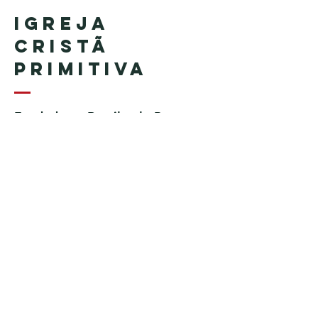
Igreja
Cristã
Primitiva
Fundada no Brasil pelo Pastor
Geraldo Tudisco
Fundada nos Estados Unidos
pelo Pastor Everson Penha​ (in
memoriam)
Telefone:
+1 (508) 598-8880
Email:
igrejacristaprimitiva777@gmail.c