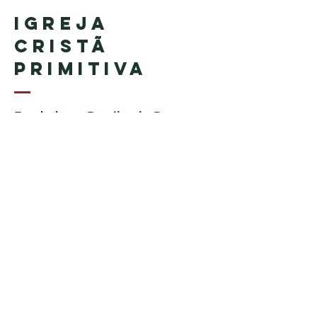
Igreja
Cristã
Primitiva
Fundada no Brasil pelo Pastor
Geraldo Tudisco
Fundada nos Estados Unidos
pelo Pastor Everson Penha​ (in
memoriam)
Telefone:
+1 (508) 598-8880
Email:
igrejacristaprimitiva777@gmail.c