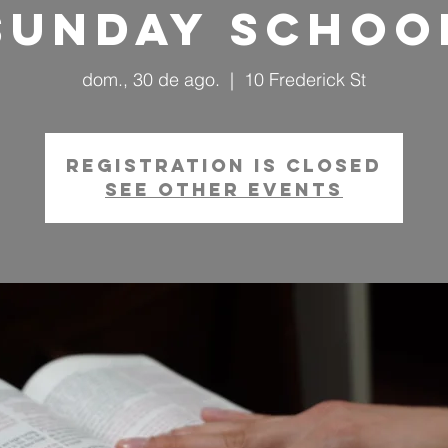
Sunday Schoo
dom., 30 de ago.
  |  
10 Frederick St
Registration is closed
See other events