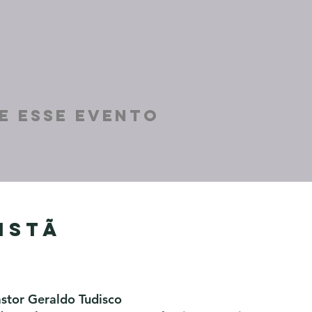
e esse evento
istã
astor Geraldo Tudisco