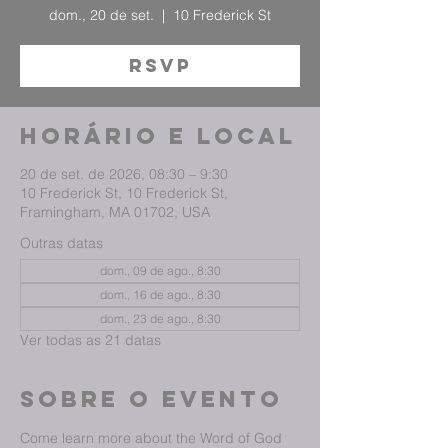
dom., 20 de set.
  |  
10 Frederick St
RSVP
Horário e local
20 de set. de 2026, 08:30 – 9:30
10 Frederick St, 10 Frederick St,
Framingham, MA 01702, USA
Outras datas
dom., 09 de ago., 8:30
dom., 16 de ago., 8:30
dom., 23 de ago., 8:30
Ver todas as 21 datas
Sobre o evento
Come learn more about the Word of God 