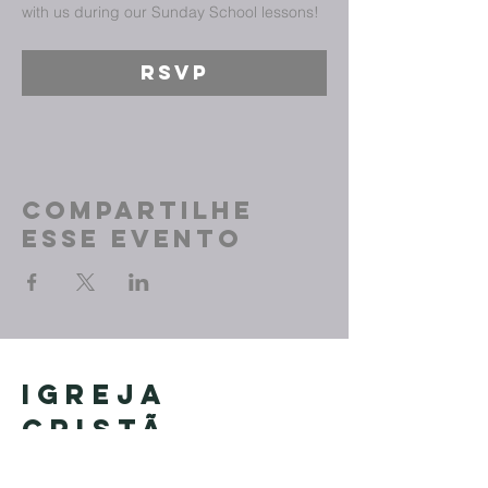
with us during our Sunday School lessons!
RSVP
Compartilhe
esse evento
Igreja
Cristã
Primitiva