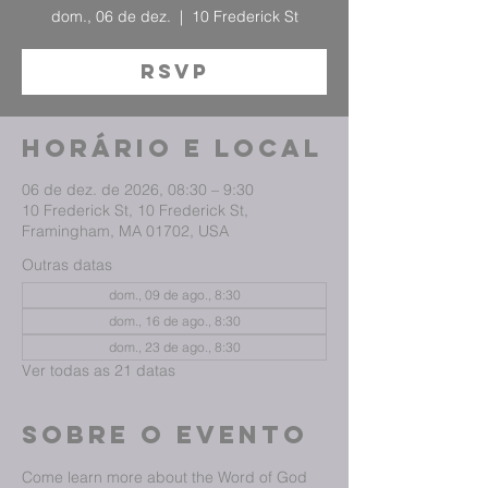
dom., 06 de dez.
  |  
10 Frederick St
RSVP
Horário e local
06 de dez. de 2026, 08:30 – 9:30
10 Frederick St, 10 Frederick St,
Framingham, MA 01702, USA
Outras datas
dom., 09 de ago., 8:30
dom., 16 de ago., 8:30
dom., 23 de ago., 8:30
Ver todas as 21 datas
Sobre o evento
Come learn more about the Word of God 