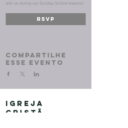
with us during our Sunday School lessons!
RSVP
Compartilhe
esse evento
Igreja
Cristã
Primitiva